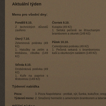
Aktuální týden
Menu pro všední dny:
Pondělí 6.10.
Čtvrtek 9.10.
Z technických důvodů
Kulajda (49 Kč)
zavřeno
1. Selská pečeně se šťouchaným
bramborem a okurek (149 Kč)
Úterý 7.10.
Pátek 10.10.
Zeleninová polévka (49
Kč)
Celestýnská polévka (49 Kč)
1. Halušky se zelím a
1. Pečená sekaná s bramborovou
klobásou, cibulka (149
kaší a okurkovým salátem (149 Kč)
Kč)
Středa 8.10.
Drobénková polévka (49
Kč)
1. Kuře na paprice s
těstovinou (149 Kč)
Týdenní nabídka
Pizza:
3. Pizza Napoletana - protlak, sýr, šunka, kukuřice, or
Týdenní menu:
2. Smažený hermelín s americkým bramborem a tatars