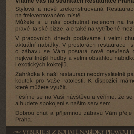
Vítáme Vás na stránkách Restaurace Praha
Stylová a nově zrekonstruovaná Restaura
na frekventovaném místě.
Můžete si u nás pochutnat nejenom na trad
pravé italské pizze, ale také na vytříbené mez
V pracovních dnech podáváme i velmi chu
aktuální nabídky. V prostorách restaurace s
o zábavu se Vám postará nově otevřená d
nejkvalitnější hudby a velmi obsáhlou nabíd
i exotických koktejlů.
Zahrádka k naší restauraci neodmyslitelně patř
koutek pro Vaše ratolesti. K dispozici máme
které můžete využít.
Těšíme se na Vaši návštěvu a věříme, že se 
a budete spokojeni s našim servisem.
Dobrou chuť a příjemnou zábavu Vám přeje 
Praha.